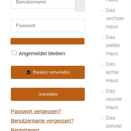
Das
sechste
Passwort
Haus
Das
Passwort anzeigen
siebte
Angemeldet bleiben
Haus
Das
achte
Passkey verwenden
Haus
Das
Anmelden
neunte
Haus
Passwort vergessen?
Das
Benutzername vergessen?
zehnte
Registrieren