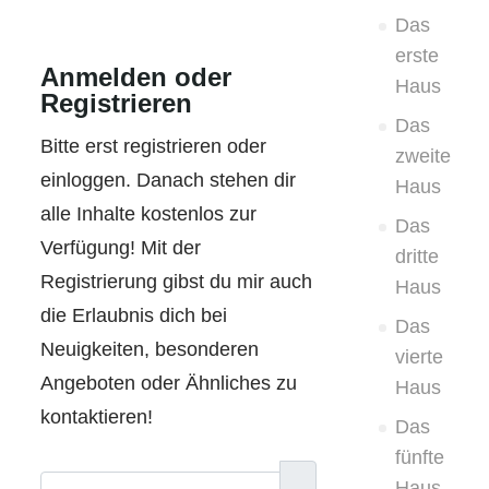
Das
erste
Anmelden oder
Haus
Registrieren
Das
Bitte erst registrieren oder
zweite
einloggen. Danach stehen dir
Haus
alle Inhalte kostenlos zur
Das
Verfügung! Mit der
dritte
Registrierung gibst du mir auch
Haus
die Erlaubnis dich bei
Das
Neuigkeiten, besonderen
vierte
Angeboten oder Ähnliches zu
Haus
kontaktieren!
Das
fünfte
Benutzername
Haus